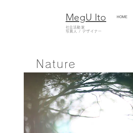
MegU Ito
HOME
​社会活動家
写真人 / デザイナー
Nature